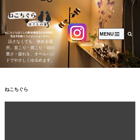
コ
ン
テ
MENU
ねこちぐらほぐしの家/各務原市の女性限定・
完全予約制リラクゼーションサロン
ン
話さなくても、休める場
ツ
所。首こり・肩こり・頭の
へ
重さ・疲れを、オールハン
ドでやさしくゆるめます。
ス
キ
ッ
プ
ねこちぐら