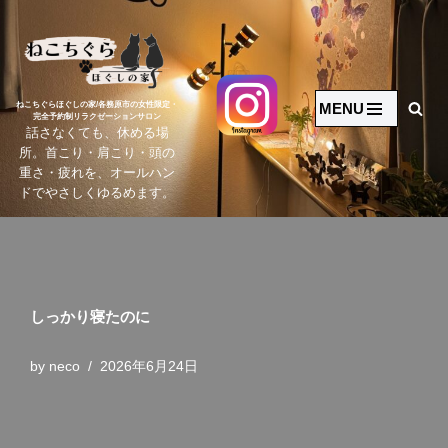
コ
ン
テ
MENU
ねこちぐらほぐしの家/各務原市の女性限定・
完全予約制リラクゼーションサロン
ン
話さなくても、休める場
ツ
所。首こり・肩こり・頭の
へ
重さ・疲れを、オールハン
ドでやさしくゆるめます。
ス
キ
ッ
プ
しっかり寝たのに
by
neco
2026年6月24日