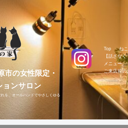
Top
ね
【話さなく
メニュー
ご来店前の
原市の女性限定・
ションサロン
疲れを、オールハンドでやさしくゆる