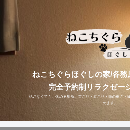
コ
ン
テ
ン
ツ
へ
ス
キ
ねこちぐらほぐしの家/各務
ッ
完全予約制リラクゼー
プ
話さなくても、休める場所。首こり・肩こり・頭の重さ・
めます。