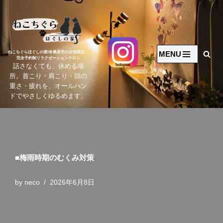
コ
ン
テ
MENU
ねこちぐらほぐしの家/各務原市の女性限定・
完全予約制リラクゼーションサロン
ン
話さなくても、休める場
ツ
所。首こり・肩こり・頭の
へ
重さ・疲れを、オールハン
ドでやさしくゆるめます。
ス
キ
ッ
プ
■梅雨時期のむくみ対策
by
neco
2026年6月8日