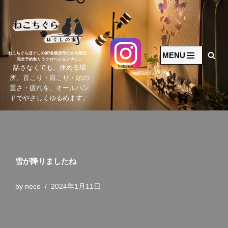
コ
ン
テ
MENU
ねこちぐらほぐしの家/各務原市の女性限定・
完全予約制リラクゼーションサロン
ン
話さなくても、休める場
ツ
所。首こり・肩こり・頭の
へ
重さ・疲れを、オールハン
ドでやさしくゆるめます。
ス
キ
ッ
プ
雪が降りましたね
by
neco
2024年1月11日