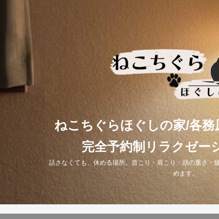
コ
ン
テ
ン
ツ
へ
ス
キ
ねこちぐらほぐしの家/各務
ッ
完全予約制リラクゼー
プ
話さなくても、休める場所。首こり・肩こり・頭の重さ・
めます。