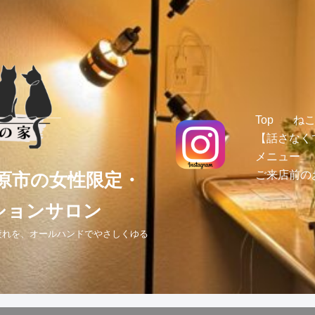
Top
ね
【話さなく
メニュー
ご来店前の
原市の女性限定・
ションサロン
疲れを、オールハンドでやさしくゆる