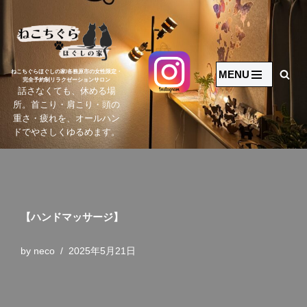
コ
ン
テ
MENU
ねこちぐらほぐしの家/各務原市の女性限定・
完全予約制リラクゼーションサロン
ン
話さなくても、休める場
ツ
所。首こり・肩こり・頭の
へ
重さ・疲れを、オールハン
ドでやさしくゆるめます。
ス
キ
ッ
プ
【ハンドマッサージ】
by
neco
2025年5月21日